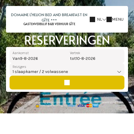
DOMAINE L'HELION BED AND BREAKFAST EN
NL
MENU
GÎTE
GASTENVERBLIJF B&B VERHUUR GÎTE
RESERVERINGEN
Aankomst
Vertrek
Van
tot
Reizigers
1
slaapkamer /
2
volwassene
100% veilige reservering, gegarandeerd de beste prijzen, onmiddellijke bevestiging
Beveiligde betaling via