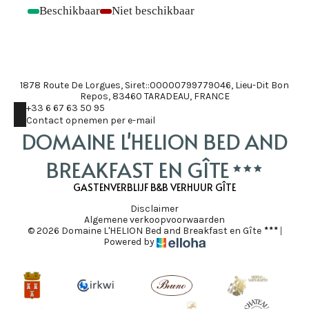
Beschikbaar
Niet beschikbaar
-
-
1878 Route De Lorgues, Siret::00000799779046, Lieu-Dit Bon
Repos, 83460 TARADEAU, FRANCE
+33 6 67 63 50 95
Contact opnemen per e-mail
DOMAINE L'HELION BED AND
BREAKFAST EN GÎTE
GASTENVERBLIJF B&B VERHUUR GÎTE
Disclaimer
Algemene verkoopvoorwaarden
© 2026 Domaine L'HELION Bed and Breakfast en Gîte
|
Powered by