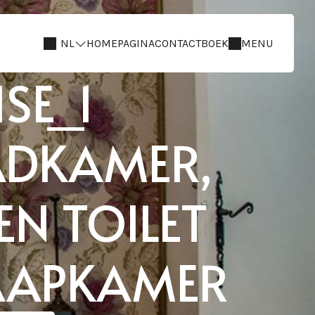
NL
HOMEPAGINA
CONTACT
BOEK
MENU
SE_1
ADKAMER,
N TOILET
LAAPKAMER