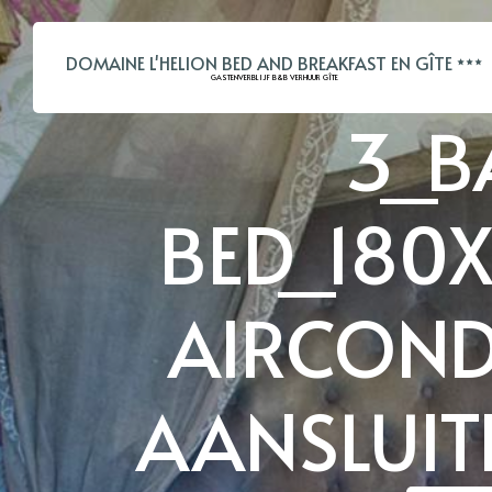
DOMAINE L'HELION BED AND BREAKFAST EN GÎTE
GASTENVERBLIJF B&B VERHUUR GÎTE
3_B
BED_180
AIRCOND
AANSLUIT