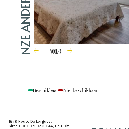
VOOR
NA
Beschikbaar
Niet beschikbaar
-
-
1878 Route De Lorgues,
Siret::00000799779046, Lieu-Dit