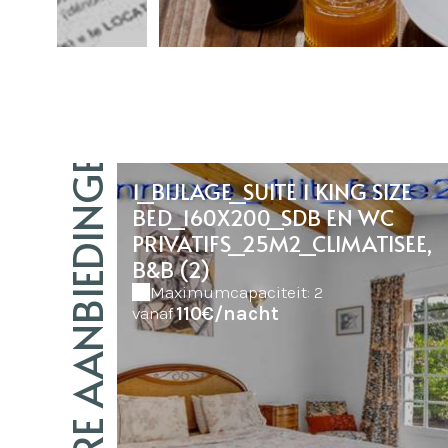
ONZE ANDERE AANBIEDINGEN
1_BIJLAGE_SUITE 1 KING SIZE
BED_160X200_SDB EN WC
PRIVATIFS_25M2_CLIMATISEE,
B&B (2)
Maximumcapaciteit: 2
110€/nacht
vanaf