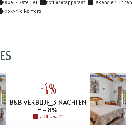
Kabel - Satelliet
Koffiezetapparaat
Lakens en linne
Rookvrije kamers
ES
-8%
B&B VERBLIJF_3 NACHTEN
= - 8%
Tot
31 dec 27