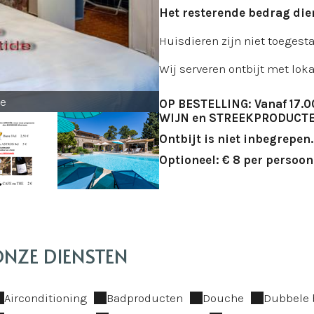
Het resterende bedrag die
Huisdieren zijn niet toegesta
Wij serveren ontbijt met lok
de
OP BESTELLING: Vanaf 17.0
WIJN en STREEKPRODUCTE
Ontbijt is niet inbegrepen.
Optioneel: € 8 per persoon
NZE DIENSTEN
Airconditioning
Badproducten
Douche
Dubbele 