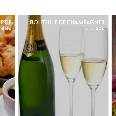
PTIE
1 BOUTEILLE DE CHAMPAGNE
8€
50€
af
vanaf