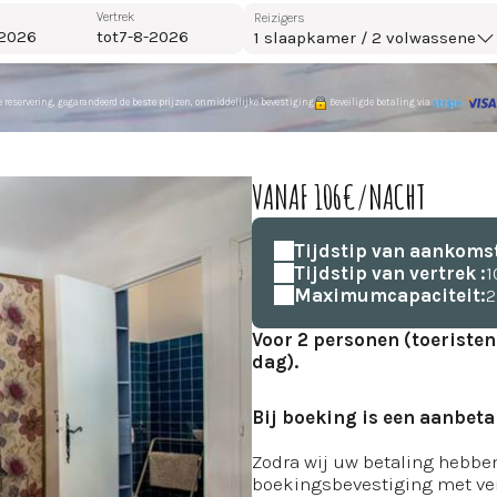
Vertrek
Reizigers
tot
1
slaapkamer /
2
volwassene
e reservering, gegarandeerd de beste prijzen, onmiddellijke bevestiging
Beveiligde betaling via
VANAF 106€/NACHT
Tijdstip van aankomst
Tijdstip van vertrek :
1
Maximumcapaciteit:
2
Voor 2 personen (toeristen
dag).
Bij boeking is een aanbeta
Zodra wij uw betaling hebben
boekingsbevestiging met ver