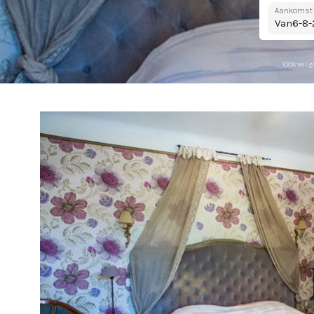
Aankomst
Van
100% veilig