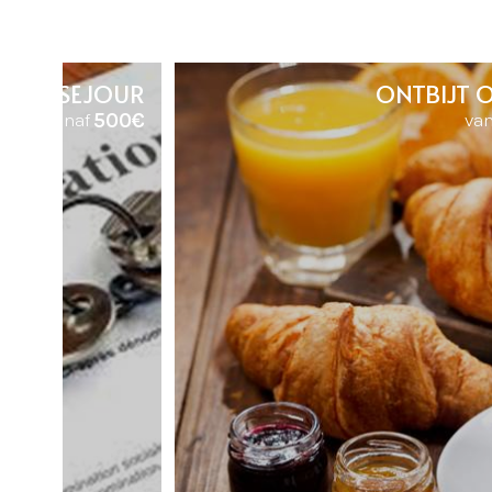
GÎTE/SEJOUR
ONTBIJT O
500€
vanaf
van