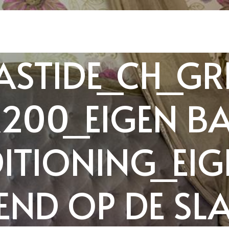
ASTIDE_CH_GRI
X200_EIGEN B
ITIONING_EIGE
END OP DE S