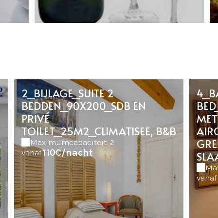
2_BIJLAGE_SUITE 2
4_B
BEDDEN_90X200_SDB EN
BED
PRIVÉ
MET
TOILET_25M2_CLIMATISEE, B&B
AIR
GRE
Maximumcapaciteit: 2
110€/nacht
vanaf
SLA
Max
vanaf