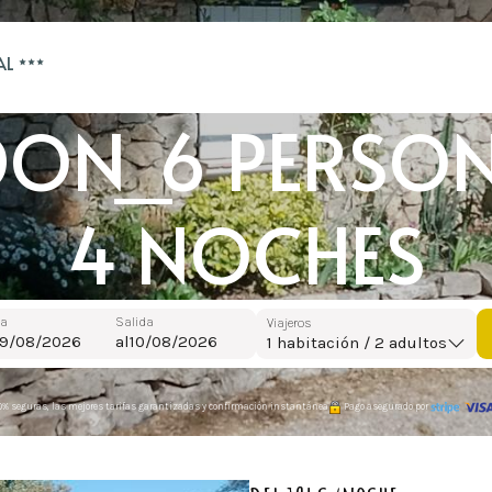
AL
IDON_6 PERSO
4 NOCHES
da
Salida
Viajeros
al
1
habitación /
2
adultos
0% seguras, las mejores tarifas garantizadas y confirmación instantánea
Pago asegurado por