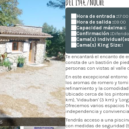
DEL 194€/NOCHE
Hora de entrada :
17:00
Hora de salida :
09:00
Capacidad máxima:
6
Confirmación :
Diferid
Cama(s) individual(es
Cama(s) King Size:
1
Te encantará el encanto de e
consta de un bastión de pied
personas con vistas al valle d
En este excepcional entorno 
los aromas de romero y tomil
refinamiento y la comodidad
Ubicado cerca de los pintore
km), 'Vidauban' (3 km) y 'Lorg
Ofrecemos varios espacios h
independencia y convivencia
Tendrás acceso a una piscin
5
con medidas de seguridad (t