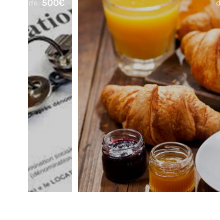
500€
del
d