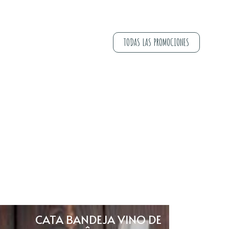
sa turística que se debe añadir a su
TODAS LAS PROMOCIONES
 de días
 impuestos y tasas:
ación máxima de 6 personas.
: Tarjeta de crédito, transferencia
 pago de hasta 3 cuotas sin cargos
CATA BANDEJA VINO DE