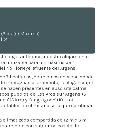
o (3 día(s) Máximo)
) :
4
ste lugar auténtico; nuestro alojamiento
ra utilizable para un máximo de 4
el río Florieye, afluente del Argens.
de 7 hectáreas, entre pinos de Alepo donde
lo impregnan el ambiente, la elegancia, el
 se hacen presentes en absoluta calma.
scos pueblos de 'Les Arcs sur Argens' (5
ues' (5 km) y 'Draguignan' (10 km).
abitables en el mismo sitio que combinan
.
a climatizada compartida de 12 m x 6 m
ratamiento con sal) + una caseta de