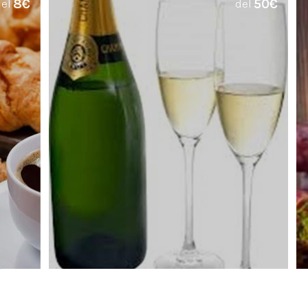
8€
50€
el
del