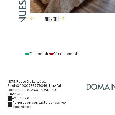
ANTES DE
EN
Disponible
No disponible
-
-
1878 Route De Lorgues,
DOMAINE
Siret::00000799779046, Lieu-Dit
Bon Repos, 83460 TARADEAU,
FRANCE
+33 6 67 63 50 95
Ponerse en contacto por correo
electrónico