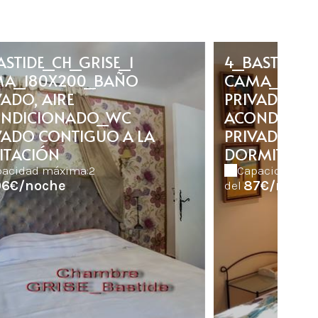
ASTIDE_CH_GRISE_1
4_BASTIDE_
A_180X200_BAÑO
CAMA_160X
VADO, AIRE
PRIVADO CO
NDICIONADO_WC
ACONDICIO
VADO CONTIGUO A LA
PRIVADO CO
ITACIÓN
DORMITORI
pacidad máxima:2
Capacidad má
06€/noche
87€/noche
del