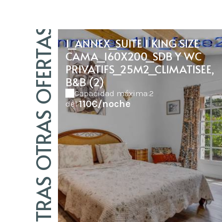
NUESTRAS OTRAS OFERTAS
1_ANNEX_SUITE 1 KING SIZE
CAMA_160X200_SDB Y WC
PRIVATIFS_25M2_CLIMATISEE,
B&B (2)
Capacidad máxima:2
110€/noche
del