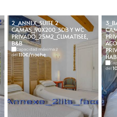
2_ANNEX_SUITE 2
3_B
CAMAS_90X200_SDB Y WC
CAM
PRIVADO_25M2_CLIMATISEE,
PRI
B&B
ACO
PRI
Capacidad máxima:2
110€/noche
del
HAB
Ca
1
del