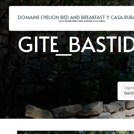
DOMAINE L'HELION BED AND BREAKFAST Y CASA RUR
CASA DE HUÉSPEDES B&B ALQUILER CASA RURAL
GITE_BAST
Llega
Del
Reservas 10