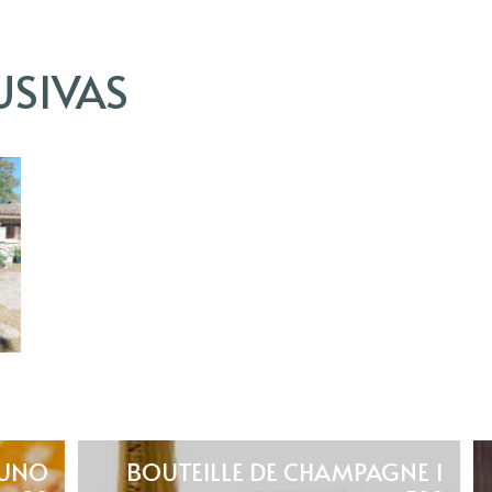
MÉTODOS DE PAGO:
Tasa turística: Hay una ta
USIVAS
alquiler:
2,16 € por adulto x número
Información adicional sobre
Precio válido para una ocup
Métodos de pago aceptados
bancaria, efectivo
Podemos ofrecer planes de
adicionales.
YUNO
1 BOUTEILLE DE CHAMPAGNE