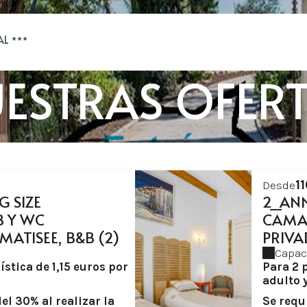
AL
ESTRAS OFER
1
Desde
G SIZE
2_ANN
 Y WC
CAMA
MATISEE, B&B (2)
PRIVA
Capac
ística de 1,15 euros por
Para 2 p
adulto y
el 30% al realizar la
Se requ