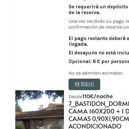
Se requerirá un depósit
de la reserva.
Una vez recibido su pago, 
confirmación de reserva co
El pago restante deberá e
llegada.
El desayuno no está inclu
Opcional: 8 € por person
No se admiten animales.
VER DETALLES
VER DETALLES
110€/noche
Desde
7_BASTIDON_DORMIT
CAMA 160X200 + 1 
CAMAS 0,90X1,90CM
ACONDICIONADO