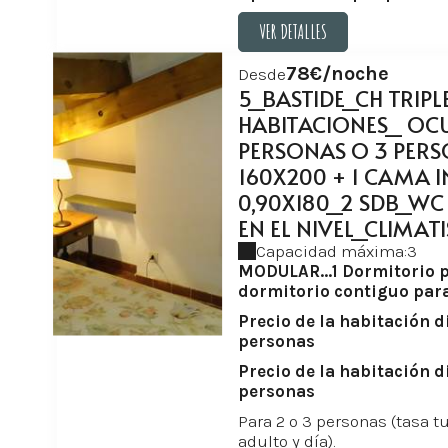
VER DETALLES
VER DETALLES
78€/noche
Desde
5_BASTIDE_CH TRIPL
HABITACIONES_ OC
PERSONAS O 3 PER
160X200 + 1 CAMA 
0,90X180_2 SDB_WC
EN EL NIVEL_CLIMATI
Capacidad máxima:3
MODULAR...1 Dormitorio p
dormitorio contiguo para
Precio de la habitación d
personas
Precio de la habitación d
personas
Para 2 o 3 personas (tasa tu
adulto y día).