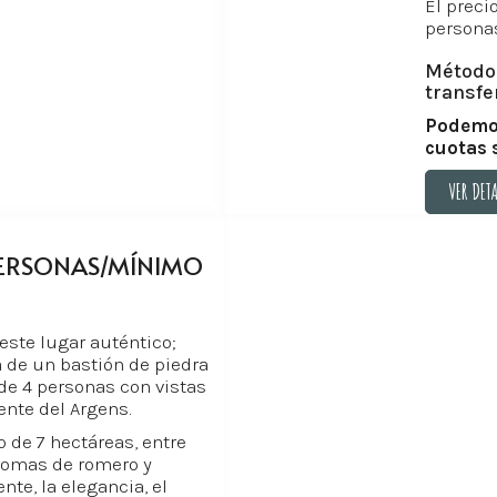
El preci
personas
Métodos
transfe
Podemos
cuotas 
VER DET
VER DET
PERSONAS/MÍNIMO
este lugar auténtico;
 de un bastión de piedra
de 4 personas con vistas
uente del Argens.
 de 7 hectáreas, entre
romas de romero y
te, la elegancia, el