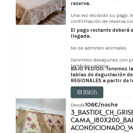
reserva.
Una vez recibido su pago, 
confirmación de reserva co
El pago restante deberá e
llegada.
No se admiten animales.
Servimos desayunos con pr
también caseros.
BAJO PEDIDO: Tenemos la 
tablas de degustación d
REGIONALES a partir de la
VER DETALLES
VER DETALLES
106€/noche
Desde
3_BASTIDE_CH_GRISE
CAMA_180X200_BAÑ
ACONDICIONADO_W