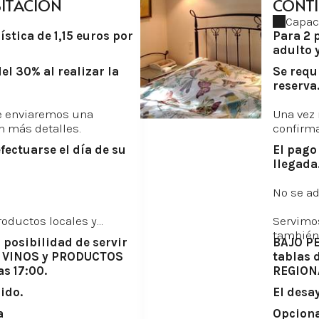
BITACIÓN
CONT
Capac
ística de 1,15 euros por
Para 2 p
adulto y
el 30% al realizar la
Se requ
reserva
le enviaremos una
Una vez 
n más detalles.
confirma
fectuarse el día de su
El pago
llegada
No se a
oductos locales y
Servimo
también
posibilidad de servir
BAJO PE
e VINOS y PRODUCTOS
tablas 
s 17:00.
REGIONA
ido.
El desa
a
Opciona