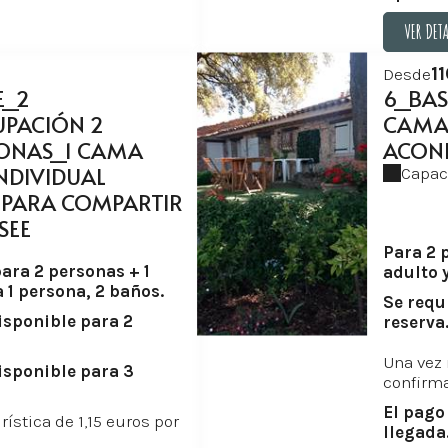
VER DET
VER DET
1
Desde
E_2
6_BAS
UPACIÓN 2
CAMAS
SONAS_1 CAMA
ACON
INDIVIDUAL
Capac
 PARA COMPARTIR
SEE
Para 2 p
ara 2 personas + 1
adulto y
 1 persona, 2 baños.
Se requ
isponible para 2
reserva
Una vez 
isponible para 3
confirma
El pago
rística de 1,15 euros por
llegada