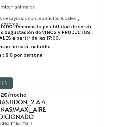
dmiten animales.
s desayunos con productos locales y
 caseros.
DIDO: Tenemos la posibilidad de servir
de degustación de VINOS y PRODUCTOS
LES a partir de las 17:00.
yuno no está incluido.
l: 8 € por persona
ALLES
ALLES
22€/noche
BASTIDON_2 A 4
NAS/MAXI_AIRE
DICIONADO
idad máxima:4