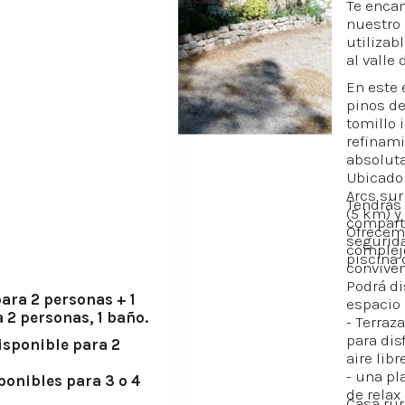
Te encan
nuestro 
utilizab
al valle 
En este 
pinos de
tomillo 
refinami
absoluta
Ubicado 
Arcs sur
Tendrás 
(5 km) y
compart
Ofrecem
segurida
complej
piscina 
conviven
Podrá di
ara 2 personas + 1
espacio p
 2 personas, 1 baño.
- Terraz
para dis
isponible para 2
aire libre
- una pl
ponibles para 3 o 4
de relax
Casa rur