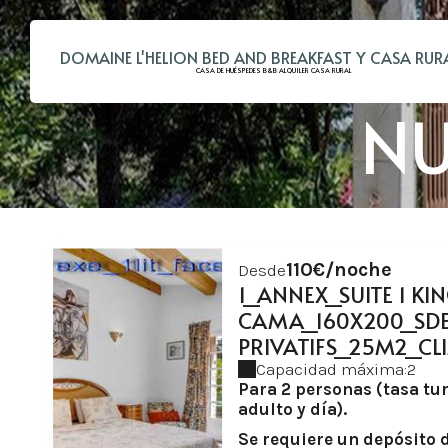
DOMAINE L'HELION BED AND BREAKFAST Y CASA RUR
CASA DE HUÉSPEDES B&B ALQUILER CASA RURAL
NU
110€/noche
Desde
1_ANNEX_SUITE 1 KIN
CAMA_160X200_SDB
PRIVATIFS_25M2_CLI
Capacidad máxima:2
Para 2 personas (tasa tur
adulto y día).
Se requiere un depósito d