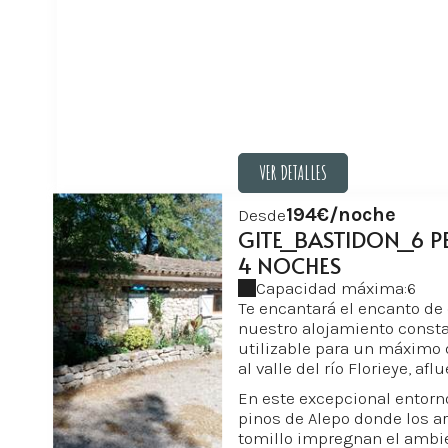
VER DETALLES
VER DETALLES
194€/noche
Desde
GITE_BASTIDON_6 
4 NOCHES
Capacidad máxima:6
Te encantará el encanto de 
nuestro alojamiento consta
utilizable para un máximo 
al valle del río Florieye, afl
En este excepcional entorno
pinos de Alepo donde los a
tomillo impregnan el ambien