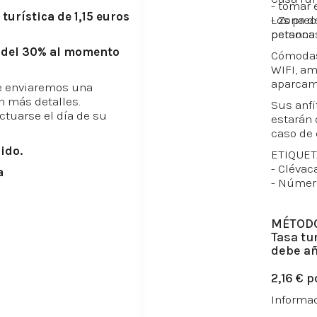
- tomar e
turística de 1,15 euros
- Zona d
Los prec
petanca 
personas
o del 30% al momento
Cómodas 
WIFI, am
aparcami
le enviaremos una
n más detalles.
Sus anfi
ctuarse el día de su
estarán 
caso de 
ido.
ETIQUET
- Clévac
a
- Número
MÉTODO
Tasa tu
debe añ
2,16 € 
Informac