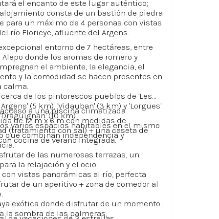
tará el encanto de este lugar auténtico;
alojamiento consta de un bastión de piedra
le para un máximo de 4 personas con vistas
del río Florieye, afluente del Argens.
excepcional entorno de 7 hectáreas, entre
 Alepo donde los aromas de romero y
impregnan el ambiente, la elegancia, el
ento y la comodidad se hacen presentes en
 calma.
cerca de los pintorescos pueblos de 'Les
 Argens' (5 km), 'Vidauban' (3 km) y 'Lorgues'
acceso a una piscina climatizada
 'Draguignan' (10 km).
ida de 12 m x 6 m con medidas de
os varios espacios habitables en el mismo
d (tratamiento con sal) + una caseta de
o que combinan independencia y
con cocina de verano integrada.
cia.
sfrutar de las numerosas terrazas, un
ara la relajación y el ocio:
a con vistas panorámicas al río, perfecta
frutar de un aperitivo + zona de comedor al
.
aya exótica donde disfrutar de un momento
 a la sombra de las palmeras,
al de vacaciones de 3 estrellas