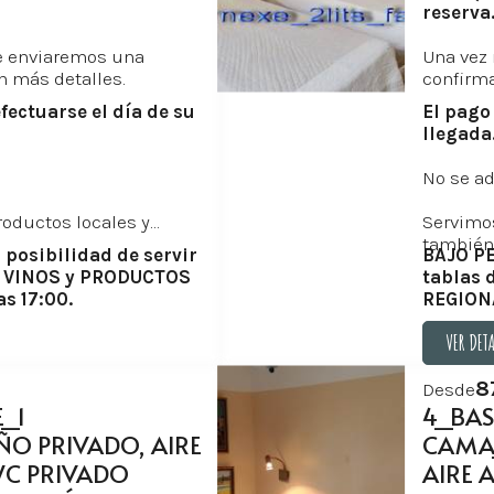
reserva
le enviaremos una
Una vez 
n más detalles.
confirma
fectuarse el día de su
El pago
llegada
No se a
oductos locales y
Servimo
también
posibilidad de servir
BAJO PE
e VINOS y PRODUCTOS
tablas 
s 17:00.
REGIONA
VER DET
VER DET
8
Desde
_1
4_BAS
O PRIVADO, AIRE
CAMA
C PRIVADO
AIRE