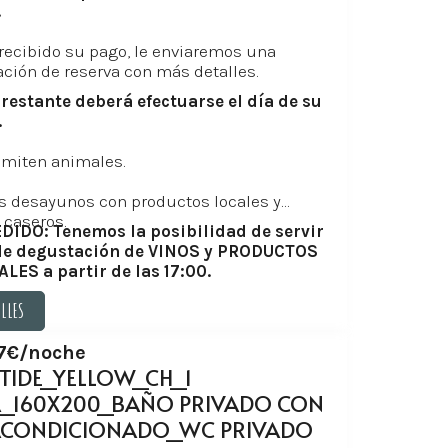
.
recibido su pago, le enviaremos una
ción de reserva con más detalles.
 restante deberá efectuarse el día de su
.
dmiten animales.
s desayunos con productos locales y
 caseros.
DIDO: Tenemos la posibilidad de servir
de degustación de VINOS y PRODUCTOS
LES a partir de las 17:00.
ALLES
ALLES
7€/noche
TIDE_YELLOW_CH_1
_160X200_BAÑO PRIVADO CON
 ACONDICIONADO_WC PRIVADO