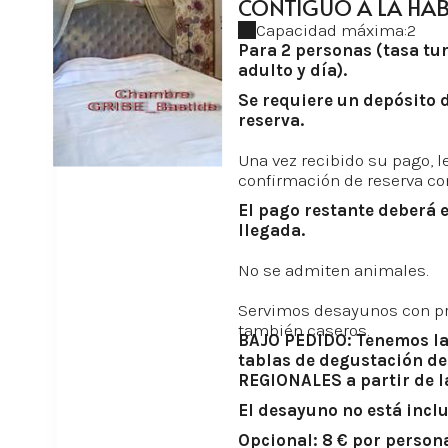
CONTIGUO A LA HA
Capacidad máxima:2
Para 2 personas (tasa tur
adulto y día).
Se requiere un depósito d
reserva.
Una vez recibido su pago, 
confirmación de reserva co
El pago restante deberá e
llegada.
No se admiten animales.
Servimos desayunos con pr
también caseros.
BAJO PEDIDO: Tenemos la 
tablas de degustación d
REGIONALES a partir de la
El desayuno no está inclu
Opcional: 8 € por person