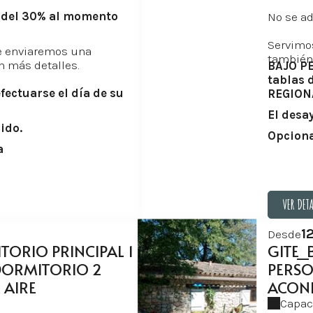
o del 30% al momento
No se a
Servimo
le enviaremos una
también
n más detalles.
BAJO PE
tablas 
fectuarse el día de su
REGIONA
El desa
ido.
Opciona
a
VER DET
VER DET
1
Desde
ORIO PRINCIPAL 1
GITE_
DORMITORIO 2
PERSO
 AIRE
ACON
Capac