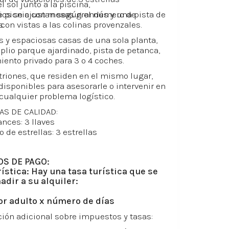
l sol junto a la piscina,
e picnic con mesas grandes y una pista de
ios se ajustan según el número de
con vistas a las colinas provenzales.
.
y espaciosas casas de una sola planta,
plio parque ajardinado, pista de petanca,
ento privado para 3 o 4 coches.
triones, que residen en el mismo lugar,
disponibles para asesorarle o intervenir en
cualquier problema logístico.
AS DE CALIDAD:
ances: 3 llaves
 de estrellas: 3 estrellas
S DE PAGO:
rística: Hay una tasa turística que se
adir a su alquiler:
por adulto x número de días
ión adicional sobre impuestos y tasas: