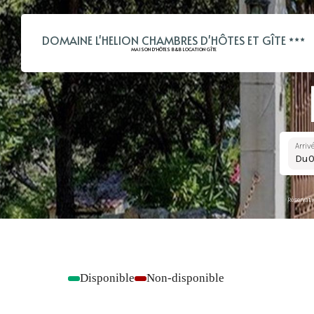
DOMAINE L'HELION CHAMBRES D'HÔTES ET GÎTE
MAISON D'HÔTES B&B LOCATION GÎTE
Arriv
Du
Réservati
Disponible
Non-disponible
-
-