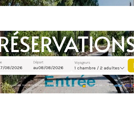
RÉSERVATION
ée
Départ
Voyageurs
au
1
chambre /
2
adultes
on 100% sécurisée, Meilleurs Prix Garantis, Confirmation Immédiate
Paiement sécurisé par