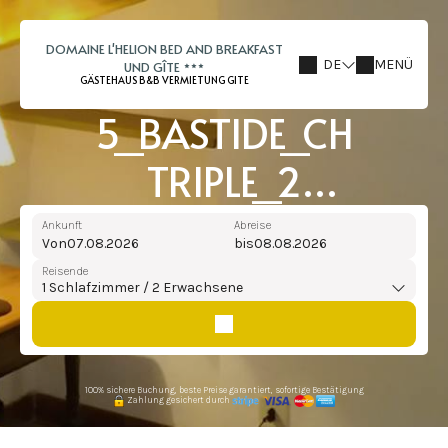
DOMAINE L'HELION BED AND BREAKFAST
DE
MENÜ
UND GÎTE
GÄSTEHAUS B&B VERMIETUNG GITE
5_BASTIDE_CH
TRIPLE_2
ROOMS_OCCUPATION
Ankunft
Abreise
Von
bis
2 PERSONEN ODER 3
Reisende
1
Schlafzimmer /
2
Erwachsene
PERSONEN_1 BETT
160X200 + 1
100% sichere Buchung, beste Preise garantiert, sofortige Bestätigung
EINZELBETT
Zahlung gesichert durch