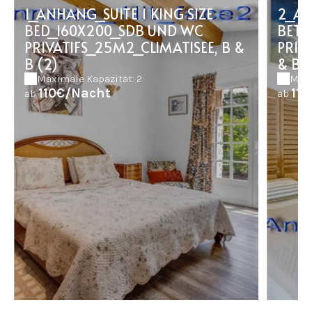
1_ANHANG_SUITE 1 KING SIZE
2_AN
BED_160X200_SDB UND WC
BETT
PRIVATIFS_25M2_CLIMATISEE, B &
PRIV
B (2)
& B.
Maximale Kapazität: 2
Maxi
110€/Nacht
11
ab
ab