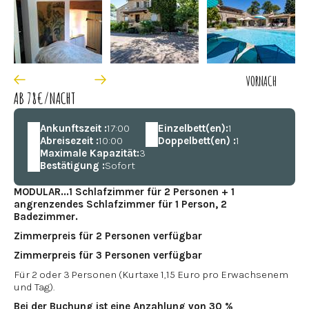
VOR
NACH
AB 78€/NACHT
Ankunftszeit :
17:00
Einzelbett(en):
1
Abreisezeit :
10:00
Doppelbett(en) :
1
Maximale Kapazität:
3
Bestätigung :
Sofort
MODULAR...1 Schlafzimmer für 2 Personen + 1
angrenzendes Schlafzimmer für 1 Person, 2
Badezimmer.
Zimmerpreis für 2 Personen verfügbar
Zimmerpreis für 3 Personen verfügbar
Für 2 oder 3 Personen (Kurtaxe 1,15 Euro pro Erwachsenem
und Tag).
Bei der Buchung ist eine Anzahlung von 30 %