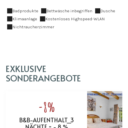
Badprodukte
Bettwäsche inbegriffen
Dusche
Klimaanlage
Kostenloses Highspeed-WLAN
Nichtraucherzimmer
EXKLUSIVE
SONDERANGEBOTE
-8%
B&B-AUFENTHALT_3
NÄCHTE = - 8 %