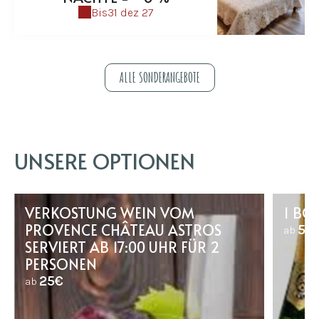
Bis
31 dez 27
ALLE SONDERANGEBOTE
UNSERE OPTIONEN
VERKOSTUNG WEIN VOM
1 BO
PROVENCE CHÂTEAU ASTROS
50
ab
SERVIERT AB 17:00 UHR FÜR 2
PERSONEN
25€
ab