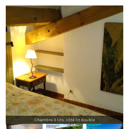
0,90X180_2 SDB_WC
ZUM TEILEN AUF DER
EBENE_CLIMATISEE
Chambre 3 lits, côté lit double