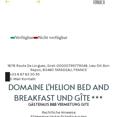
VOR
NACH
Verfügbar
Nicht verfügbar
-
-
1878 Route De Lorgues, Siret::00000799779046, Lieu-Dit Bon
Repos, 83460 TARADEAU, FRANCE
+33 6 67 63 50 95
E-Mail-Kontakt
DOMAINE L'HELION BED AND
BREAKFAST UND GÎTE
GÄSTEHAUS B&B VERMIETUNG GITE
Rechtliche Hinweise
Allgemeine Verkaufsbedingungen