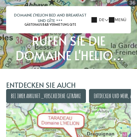
DOMAINE L'HELION BED AND BREAKFAST
DE
MENÜ
UND GÎTE
GÄSTEHAUS B&B VERMIETUNG GITE
RUFEN SIE DIE
DOMAINE L'HELION
AUF
ENTDECKEN SIE AUCH
BEI IHRER ANKUNFT_VERSCHIEDENE GETRÄNKE
ENTDECKEN UND MEHR, AKT
BEI IHRER ANKUNFT_VERSCHIEDENE GETRÄNKE
ENTDECKEN UND MEHR, AKT